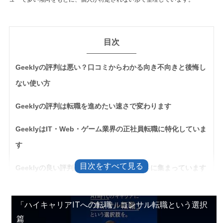
目次
Geeklyの評判は悪い？口コミからわかる向き不向きと後悔し
ない使い方
Geeklyの評判は転職を進めたい速さで変わります
GeeklyはIT・Web・ゲーム業界の正社員転職に特化していま
す
Geeklyの良い評判は職種理解と対応の早さに集まっています
IT職種の経験をそのまま話せる
転職意欲が高い人には求人提案の早さが合う
「ハイキャリアITへの転職」コンサル転職という選択
書類添削や面接対策をIT職種に合わせて相談できる
篇