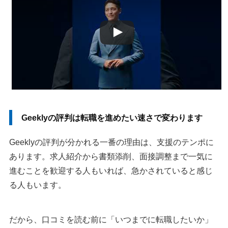
Geeklyの悪い評判は連絡量と応募ペースへの不満が中心です
電話・メール・求人紹介が多いと感じることがある
勝手に応募されたと感じないために事前承諾を徹底する
一次面接確約サービスは通常応募と仕組みが違う
「やばい」「やめとけ」という評判は希望条件とのズレも
見る
担当者や個人名の口コミだけで相性は決められない
Geeklyが向いている人・1社に絞らない方がいい人
Geeklyの評判は転職を進めたい速さで変わります
Geeklyが向いている人
Geeklyの評判が分かれる一番の理由は、支援のテンポに
Geeklyだけに絞らない方がいい人
あります。求人紹介から書類添削、面接調整まで一気に
後悔しない使い方は初回面談で3つのルールを決めること
進むことを歓迎する人もいれば、急かされていると感じ
連絡方法と受けられる時間帯を具体的に伝える
る人もいます。
応募前に確認したい5項目を決めておく
同時応募は自分が準備できる社数から始める
だから、口コミを読む前に「いつまでに転職したいか」