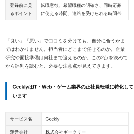
レバテックキャリア
登録前に見
転職意欲、希望職種の明確さ、同時応募
転職サイトGreen
るポイント
に使える時間、連絡を受けられる時間帯
マイナビITエージェント
はじめてのエンジニア
ユニゾンキャリア
「良い」「悪い」で口コミを分けても、自分に合うかま
メイテックネクスト
ではわかりません。担当者にどこまで任せるのか。企業
社内SE転職ナビ
研究や面接準備は何社まで追えるのか。この2点を決めて
転職ドラフト
から評判を読むと、必要な注意点が見えてきます。
マイナビクリエイター
ワークポート
GeeklyはIT・Web・ゲーム業界の正社員転職に特化して
執筆者・監修者のmotoについて
います
サービス名
Geekly
運営会社
株式会社ギークリー