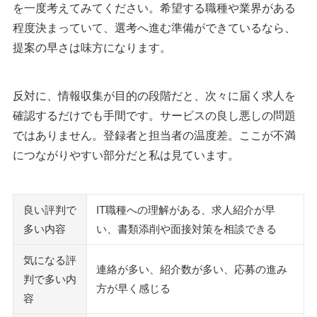
Geeklyのよくある質問
を一度考えてみてください。希望する職種や業界がある
Geeklyの費用はいくらですか？
程度決まっていて、選考へ進む準備ができているなら、
初回面談では何を準備すればいいですか？
提案の早さは味方になります。
未経験でもGeeklyは使えますか？
Geeklyの対象年齢層はどのくらいですか？
反対に、情報収集が目的の段階だと、次々に届く求人を
Geeklyの就職難易度は高いですか？
確認するだけでも手間です。サービスの良し悪しの問題
書類選考の通過率や内定率はどのくらいですか？
ではありません。登録者と担当者の温度差。ここが不満
年収アップは期待できますか？
につながりやすい部分だと私は見ています。
激務の求人を避けるにはどこを見ればいいですか？
マイページにログインできないときはどうすればいいです
か？
良い評判で
IT職種への理解がある、求人紹介が早
Geeklyはどんな会社ですか？上場企業ですか？
多い内容
い、書類添削や面接対策を相談できる
退会や連絡停止はできますか？
気になる評
連絡が多い、紹介数が多い、応募の進み
Geeklyを使うなら求人条件と進め方をセットで伝えましょう
判で多い内
方が早く感じる
容
Geekly以外も併用すると自分に合う求人を比べられます