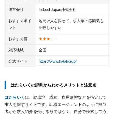
応募後に連絡がこないときの確認ポイント
運営会社
Indeed Japan株式会社
応募済みリストとメールの受信設定を確認する
応募した求人票は掲載終了前に保存しておく
おすすめポイ
地元求人を探せて、求人票の雰囲気も
アプリより公式サイトのWeb画面を基準に確認する
ント
比較しやすい
退会は応募中の連絡を確認してから進める
おすすめ度
★★★・・
はたらいくは終了？Indeedとの関係を整理
求職者向けの求人サイト自体は確認できる
対応地域
全国
掲載料金は求人を出す企業側の話
公式サイト
https://www.hatalike.jp/
はたらいく以外も併用して求人の幅を広げる
ジモティー
クリエイト転職
はたらいくの評判からわかるメリットと注意点
イーアイデム正社員
求人ボックス
はたらいく
は、勤務地、職種、雇用形態などを指定して
日経転職版
求人を探すサイトです。転職エージェントのように担当
Indeed（インディード）
者から求人紹介を受ける形ではなく、自分で検索して応