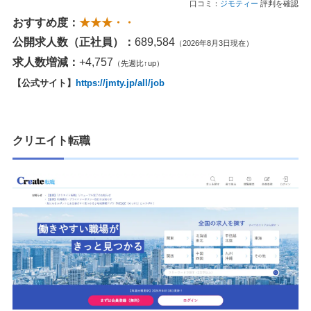
口コミ：
ジモティー
評判を確認
おすすめ度：
★★★・・
公開求人数（正社員）：
689,584
（2026年8月3日現在）
求人数増減：
+4,757
（先週比↑up）
【公式サイト】
https://jmty.jp/all/job
クリエイト転職