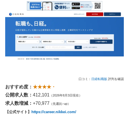
口コミ：
日経転職版
評判を確認
おすすめ度：
★★★★・
公開求人数：
412,101
（2026年8月3日現在）
求人数増減：
+70,977
（先週比↑up）
【公式サイト】
https://career.nikkei.com/