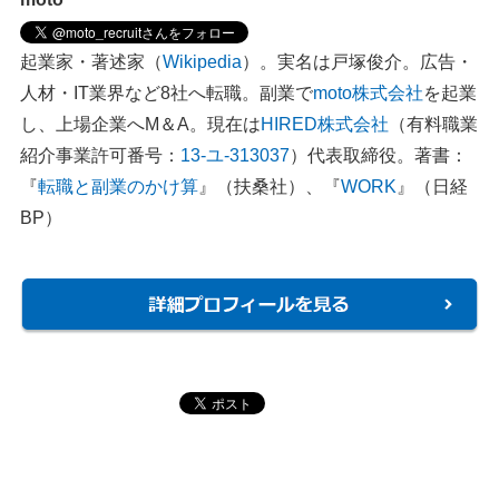
起業家・著述家（
Wikipedia
）。実名は戸塚俊介。広告・
人材・IT業界など8社へ転職。副業で
moto株式会社
を起業
し、上場企業へM＆A。現在は
HIRED株式会社
（有料職業
紹介事業許可番号：
13-ユ-313037
）代表取締役。著書：
『
転職と副業のかけ算
』（扶桑社）、『
WORK
』（日経
BP）