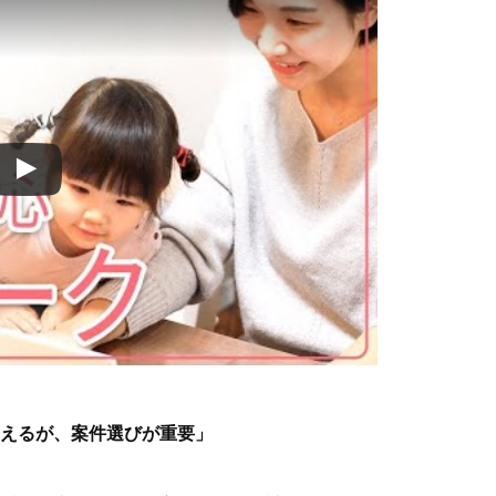
つの基準
時間で変わる
安にする
働条件を見る
認する
約も見る
る
の出し方を見直す
安に確認する
絡方法を伝える
募文を変える
すぎない
えるが、案件選びが重要」