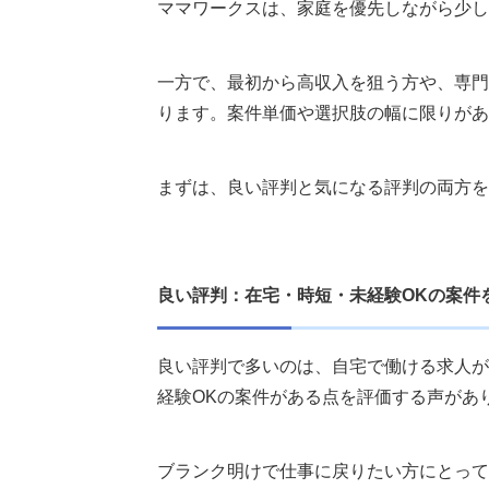
合う人：家庭を優先しながら少しずつ
ママワークスは、家庭を優先しながら少し
合わない人：高収入や専門スキルでの
一方で、最初から高収入を狙う方や、専門
ママワークスのよくある疑問
ります。案件単価や選択肢の幅に限りがあ
ママワークスはママじゃなくても使え
ママワークスでどれくらい稼げますか
面接まではどれくらいかかりますか？
まずは、良い評判と気になる評判の両方を
業務委託の案件で最初に見る点は何で
迷うなら、まず求人検索で自分に合う案
良い評判：在宅・時短・未経験OKの案件
ママワークス以外のおすすめサイト
QOOLキャリア
しゅふJOB
良い評判で多いのは、自宅で働ける求人が
mog career（モグ・キャリア）
経験OKの案件がある点を評価する声があ
執筆者・監修者のmotoについて
ブランク明けで仕事に戻りたい方にとって