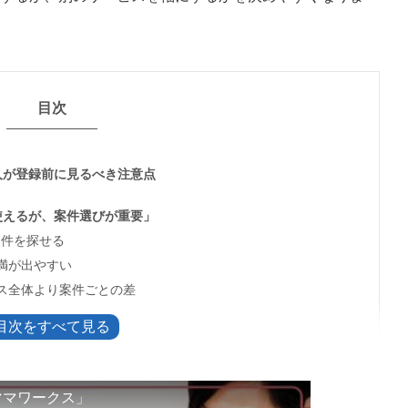
目次
人が登録前に見るべき注意点
使えるが、案件選びが重要」
案件を探せる
満が出やすい
ス全体より案件ごとの差
する
える
が違う
ママワークス」