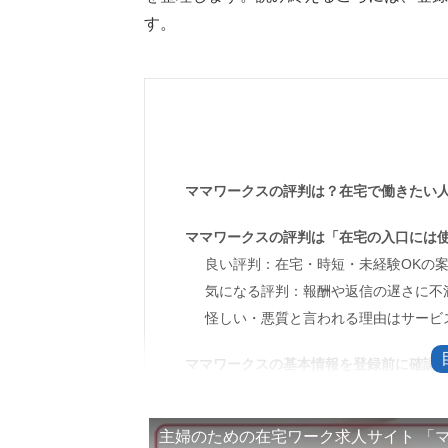
す。
ママワークスの評判は？在宅で働きたい
ママワークスの評判は「在宅の入口には
良い評判：在宅・時短・未経験OKの
気になる評判：報酬や返信の遅さに不
怪しい・悪質と言われる理由はサービ
ママワークスの基本情報を登録前に確認
求人検索・会員登録・応募は無料で使
応募から面接までは企業ごとに進み方
主婦のための在宅ワーク求人サイト 「
登録前でも求人の傾向は見られる