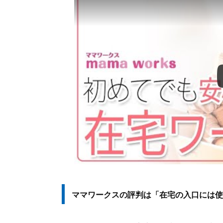
登録前に決めると求人選びがぶれにくい3
ママワークスで稼げる金額は職種と稼働
未経験なら月1万～5万円をひとつの目
データ入力やテレアポは職種名より稼
業務委託はお金まわりの条件を先に確
契約前は修正回数・連絡頻度・途中解
高収入だけを強く出す求人には注意す
返信がこない・採用されないときは応募
応募後に返事がないときは2週間を目
電話連絡が多いと感じたら希望する連
採用されないときはプロフィールと応
スカウトや募集停止中の求人は期待し
ママワークスの評判は「在宅の入口には使
ママワークスが合う人・合わない人