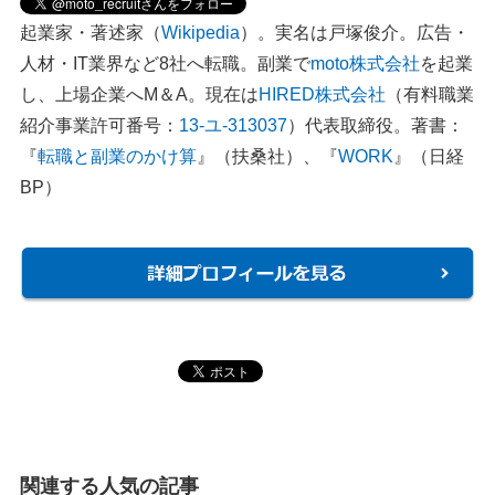
起業家・著述家（
Wikipedia
）。実名は戸塚俊介。広告・
人材・IT業界など8社へ転職。副業で
moto株式会社
を起業
し、上場企業へM＆A。現在は
HIRED株式会社
（有料職業
紹介事業許可番号：
13-ユ-313037
）代表取締役。著書：
『
転職と副業のかけ算
』（扶桑社）、『
WORK
』（日経
BP）
関連する人気の記事