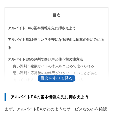
目次
アルバイトEXの基本情報を先に押さえよう
アルバイトEXは怪しい？不安になる理由は応募の仕組みにあ
る
アルバイトEXの評判で多い声と使う前の注意点
良い評判：複数サイトの求人をまとめて比べられる
悪い評判：応募後の連絡元が分かりにくいことがある
向いている人：まずは候補を広く集めたい人
利用前に確認したい5つのポイント
アルバイトEXの基本情報を先に押さえよう
1. アルバイトEXのお祝い金はすべての求人が対象ではな
い
まず、アルバイトEXがどのようなサービスなのかを確認
2. 応募後の連絡は求人元企業や提携サイトから届く