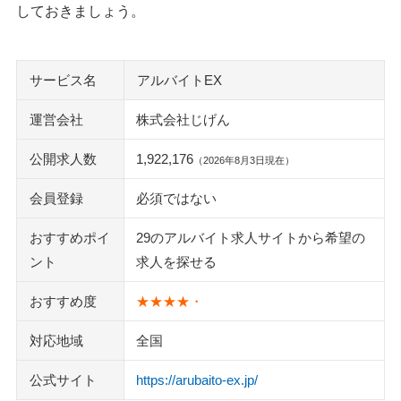
しておきましょう。
3. 掲載終了の求人は同じ企業名や店舗名で探し直す
4. 時給だけでなく勤務時間や交通費も見る
5. アプリで見つけた求人も応募先を確認する
サービス名
アルバイトEX
アルバイトEXと他のバイト求人サービスの使い分け
運営会社
株式会社じげん
まとめ：アルバイトEXは広く探して、応募前に確認する人に
公開求人数
1,922,176
（2026年8月3日現在）
向いている
会員登録
必須ではない
マイナビバイト
エンバイト
おすすめポイ
29のアルバイト求人サイトから希望の
タウンワーク
ント
求人を探せる
マッハバイト
おすすめ度
★★★★・
ギガバイト
バイトル
対応地域
全国
執筆者・監修者のmotoについて
公式サイト
https://arubaito-ex.jp/