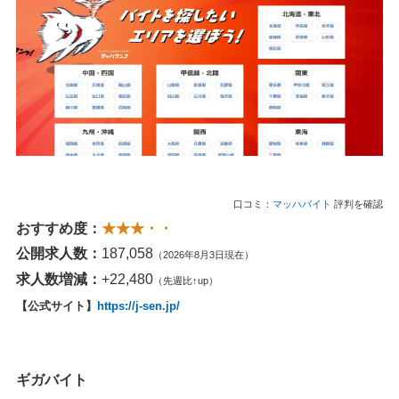
口コミ：
マッハバイト
評判を確認
おすすめ度：
★★★・・
公開求人数：
187,058
（2026年8月3日現在）
求人数増減：
+22,480
（先週比↑up）
【公式サイト】
https://j-sen.jp/
ギガバイト