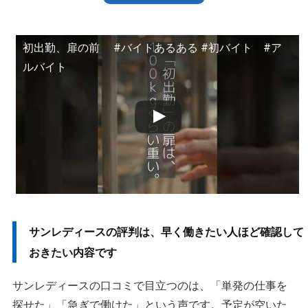
関係です
ゴーゴーバイトは、短期バイトを探すための入口です
初出勤、扉の前 #バイトあるある #初バイト #ア
派遣・請負・紹介で、雇う会社と給与の出どころが変わり
ルバイト
ます
登録後に応募できても、勤務確定までは確認が必要です
面接なしの案件でも、確定連絡を待ってから動きます
応募中のまま動かないときは、採用を決めるのが誰かを見
ます
単発で断られる理由は、案件の雇用形態で変わります
給料の受け取り方は、案件画面と支店案内の両方で確認しま
サンレディースの評判は、早く働きたい人ほど確認して
す
おきたい内容です
Go速給は、勤怠が確定してから全額を申請できます
サンレディースの口コミで目立つのは、「単発の仕事を
高校生や18歳未満は、応募できる案件と時間帯に注意します
探せた」「急ぎで働けた」という声です。予定が空いた
書類不足で止まらないよう、登録後の案内を先に見ます