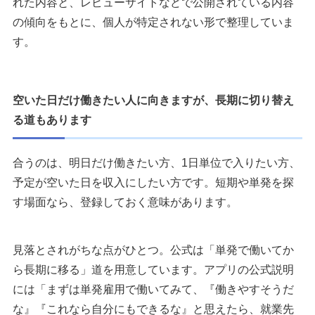
れた内容と、レビューサイトなどで公開されている内容
認します
の傾向をもとに、個人が特定されない形で整理していま
サンレディース以外も見比べると、働ける候補が増えます
す。
タイミー
フルキャスト
キャリアウィンク
空いた日だけ働きたい人に向きますが、長期に切り替え
ヒバライ.com
る道もあります
シェアフル
シフトワークス
合うのは、明日だけ働きたい方、1日単位で入りたい方、
バイトレ
予定が空いた日を収入にしたい方です。短期や単発を探
ネクストレベル
す場面なら、登録しておく意味があります。
執筆者・監修者のmotoについて
見落とされがちな点がひとつ。公式は「単発で働いてか
ら長期に移る」道を用意しています。アプリの公式説明
には「まずは単発雇用で働いてみて、『働きやすそうだ
な』『これなら自分にもできるな』と思えたら、就業先