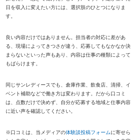
タイミーと比べるなら、年齢条件と採用までの流れを見ま
日を収入に変えたい方には、選択肢のひとつになりま
す。
す
「危ない」「怪しい」と感じる前に、見落としやすい条件を
良い内容だけではありません。担当者の対応に差があ
確認します
る、現場によってきつさが違う、応募してもなかなか決
支払い日・交通費・キャンセル規定は、応募前に見ます
まらないといった声もあり、内容は仕事の種類によって
シール貼りや軽作業は、同じ名前でも現場で内容が変わり
もばらけます。
ます
登録しない方がいい派遣会社の特徴も知っておきます
同じサンレディースでも、倉庫作業、飲食店、清掃、イ
勤務当日は、前日までの確認でトラブルを減らせます
ベント補助などで働き方は変わります。だから口コミ
欠勤・遅刻・当日キャンセルは、分かった時点で連絡しま
は、点数だけで決めず、自分が応募する地域と仕事内容
す
に近い声を確認してください。
服装と持ち物は、案内メールの指定に合わせます
※口コミは、当メディアの
体験談投稿フォーム
に寄せら
サンレディースを退会する前に、勤務予定と未払い給与を確