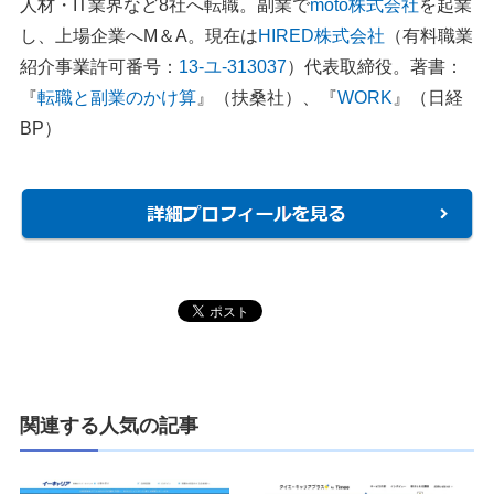
人材・IT業界など8社へ転職。副業で
moto株式会社
を起業
し、上場企業へM＆A。現在は
HIRED株式会社
（有料職業
紹介事業許可番号：
13-ユ-313037
）代表取締役。著書：
『
転職と副業のかけ算
』（扶桑社）、『
WORK
』（日経
BP）
関連する人気の記事