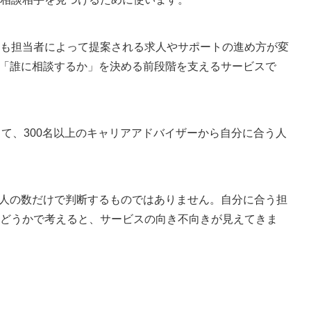
い人
RAの違い
も担当者によって提案される求人やサポートの進め方が変
その「誰に相談するか」を決める前段階を支えるサービスで
の流れ
ときの確認ポイント
して、300名以上のキャリアアドバイザーから自分に合う人
、求人の数だけで判断するものではありません。自分に合う担
どうかで考えると、サービスの向き不向きが見えてきま
談できますか？
ますか？
わなかったら？