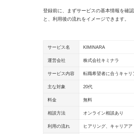
KIMINARAの評判で迷ったら最初に確認
登録前に、まずサービスの基本情報を確認
第二新卒エージェントneo
と、利用後の流れをイメージできます。
hape Agent（エイプエージェント）
20代の転職相談所
Ignite（イグナイト）
サービス名
KIMINARA
マイナビジョブ20’s
えーかおキャリア
運営会社
株式会社キミナラ
UZUZ（ウズキャリ）
サービス内容
転職希望者に合うキャリ
執筆者・監修者のmotoについて
主な対象
20代
料金
無料
相談方法
オンライン相談あり
利用の流れ
ヒアリング、キャリアア