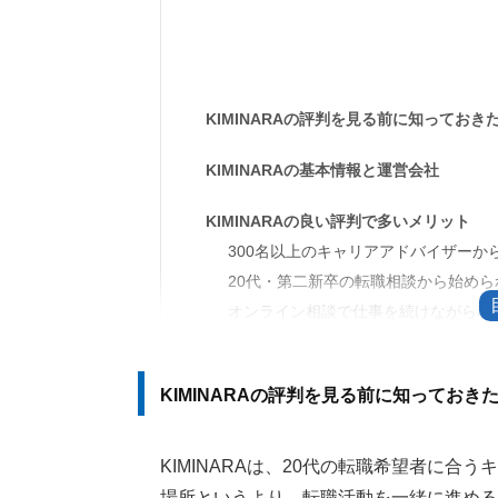
KIMINARAの評判を見る前に知ってお
KIMINARAの基本情報と運営会社
KIMINARAの良い評判で多いメリット
300名以上のキャリアアドバイザーか
20代・第二新卒の転職相談から始めら
オンライン相談で仕事を続けながら利
KIMINARAの悪い評判につながりやすい
KIMINARA内で求人検索はできない
KIMINARAの評判を見る前に知っておき
登録後すぐ求人紹介が始まるわけでは
希望条件によっては紹介先が限られる
KIMINARAは、20代の転職希望者に
場所というより、転職活動を一緒に進める