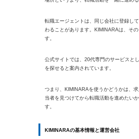
KIMINARAが向いている人・向いていな
転職サイト・転職エージェント・KIMINA
転職エージェントは、同じ会社に登録して
わることがあります。KIMINARAは、
登録からキャリアアドバイザー紹介まで
す。
紹介されたキャリアアドバイザーを見る
KIMINARAについてよくある質問
公式サイトでは、20代専門のサービスと
KIMINARAの料金は無料ですか？
を探せると案内されています。
KIMINARAで求人検索はできますか？
KIMINARAは怪しいサービスですか？
つまり、KIMINARAを使うかどうかは
KIMINARAの運営会社はどこですか？
当者を見つけてから転職活動を進めたいか
キミナラのLINEや公式ラインから相
す。
KIMINARAにアプリや適職診断はあり
新卒でも使えますか？
紹介されたキャリアアドバイザーが合
KIMINARAの基本情報と運営会社
退会や個人情報の削除はできますか？