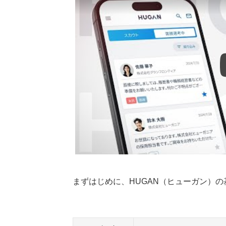
スカウトが来ないときに見直したいポ
HUGAN以外のおすすめ転職サービス
ゼロタレ
キャリアスタート
JAIC（ジェイック）
DYM就職
ハタラクティブ
Re就活エージェント
Me+転職
執筆者・監修者のmotoについて
まずはじめに、HUGAN（ヒューガン）