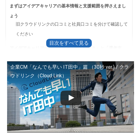
まずはアイデアキャリアの基本情報と支援範囲を押さえまし
ょう
旧クラウドリンクの口コミと社員口コミを分けて確認して
ください
アイデアキャリアの良い評判は「求人の近さ」と「選考支
援」にあります
求人票だけで判断せず、仕事内容と働き方まで聞きましょ
企業CM「なんでも早い IT田中」篇 （30秒 ver.) / クラ
ウドリンク（Cloud Link）
う
悪い評判で気をつけたいのは求人数と連絡頻度です
電話が多いと感じたら最初にルールを決めてください
地方求人やリモート希望は条件を分けて確認しましょう
公式実績は魅力だけでなく集計条件も見て判断しましょう
登録後に困ったときは応募前に条件を整理しましょう