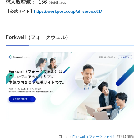
求人数増減：
+156
（先週比↑up）
【公式サイト】
https://workport.co.jp/af_service01/
Forkwell（フォークウェル）
口コミ：
Forkwell（フォークウェル）
評判を確認