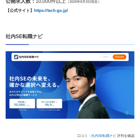
公開求人数：
10,000件以上
（2026年8月3日現在）
【公式サイト】
https://tech-go.jp/
社内SE転職ナビ
口コミ：
社内SE転職ナビ
評判を確認