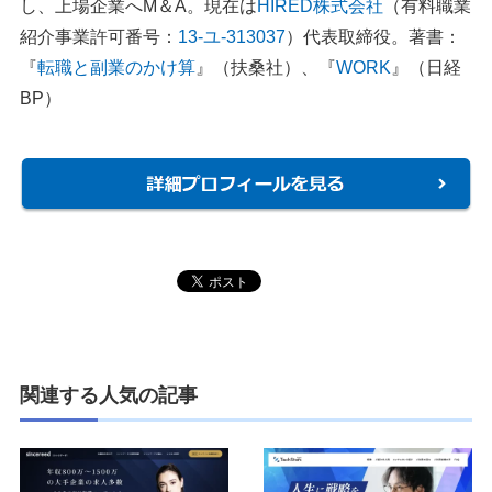
し、上場企業へM＆A。現在は
HIRED株式会社
（有料職業
紹介事業許可番号：
13-ユ-313037
）代表取締役。著書：
『
転職と副業のかけ算
』（扶桑社）、『
WORK
』（日経
BP）
関連する人気の記事