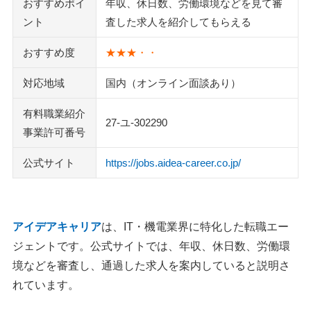
おすすめポイ
年収、休日数、労働環境などを見て審
Forkwell（フォークウェル）
ント
査した求人を紹介してもらえる
執筆者・監修者のmotoについて
おすすめ度
★★★・・
対応地域
国内（オンライン面談あり）
有料職業紹介
27-ユ-302290
事業許可番号
公式サイト
https://jobs.aidea-career.co.jp/
アイデアキャリア
は、IT・機電業界に特化した転職エー
ジェントです。公式サイトでは、年収、休日数、労働環
境などを審査し、通過した求人を案内していると説明さ
れています。