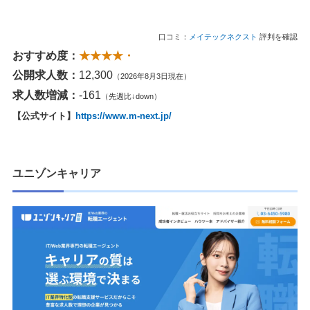
口コミ：
メイテックネクスト
評判を確認
おすすめ度：
★★★★・
公開求人数：
12,300
（2026年8月3日現在）
求人数増減：
-161
（先週比↓down）
【公式サイト】
https://www.m-next.jp/
ユニゾンキャリア