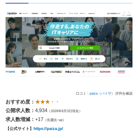
口コミ：
paiza（パイザ）
評判を確認
おすすめ度：
★★★・・
公開求人数：
4,934
（2026年8月3日現在）
求人数増減：
+17
（先週比↑up）
【公式サイト】
https://paiza.jp/