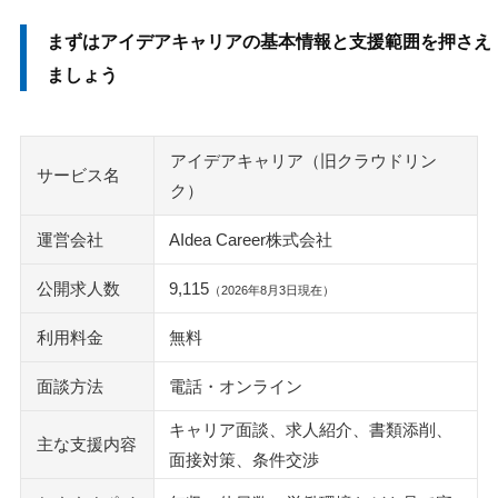
逆オファー（スカウト）は業務内容と条件を確認してから
まずはアイデアキャリアの基本情報と支援範囲を押さえ
進めます
ましょう
退会・ログインで迷ったら応募状況を先に確認します
アイデアキャリアが合う人・他社も見た方がいい人
アイデアキャリア（旧クラウドリン
サービス名
まとめ：自社側へ移りたいなら条件を3つに絞って相談しまし
ク）
ょう
運営会社
AIdea Career株式会社
テックゴー
社内SE転職ナビ
公開求人数
9,115
（2026年8月3日現在）
メイテックネクスト
利用料金
無料
ユニゾンキャリア
レバテックキャリア
面談方法
電話・オンライン
ウィルオブテック
キャリア面談、求人紹介、書類添削、
転職サイトGreen
主な支援内容
面接対策、条件交渉
paiza（パイザ）
ワークポート