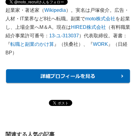
起業家・著述家（
Wikipedia
）。実名は戸塚俊介。広告・
人材・IT業界など8社へ転職。副業で
moto株式会社
を起業
し、上場企業へM＆A。現在は
HIRED株式会社
（有料職業
紹介事業許可番号：
13-ユ-313037
）代表取締役。著書：
『
転職と副業のかけ算
』（扶桑社）、『
WORK
』（日経
BP）
関連する人気の記事