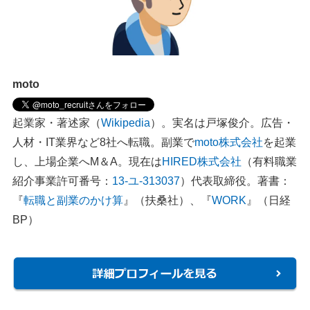
moto
起業家・著述家（
Wikipedia
）。実名は戸塚俊介。広告・
人材・IT業界など8社へ転職。副業で
moto株式会社
を起業
し、上場企業へM＆A。現在は
HIRED株式会社
（有料職業
紹介事業許可番号：
13-ユ-313037
）代表取締役。著書：
『
転職と副業のかけ算
』（扶桑社）、『
WORK
』（日経
BP）